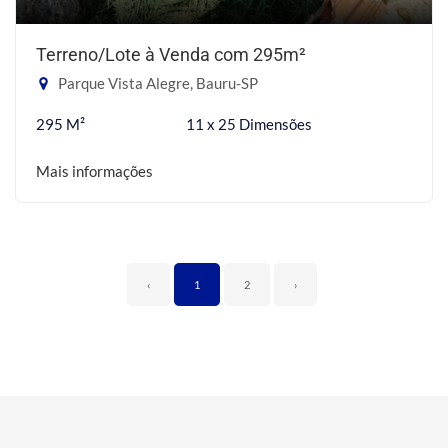
Terreno/Lote à Venda com 295m²
Parque Vista Alegre, Bauru-SP
295 M²
11 x 25 Dimensões
Mais informações
‹
1
2
›