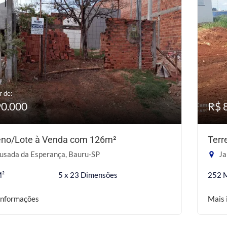
r de:
90.000
R$ 
eno/Lote à Venda com 126m²
Terr
usada da Esperança, Bauru-SP
Ja
M²
5 x 23 Dimensões
252 
informações
Mais 