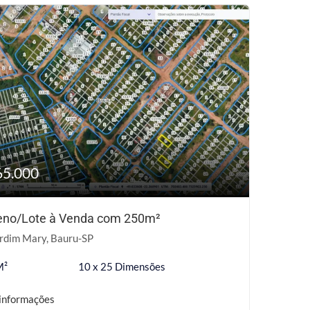
65.000
eno/Lote à Venda com 250m²
rdim Mary, Bauru-SP
M²
10 x 25 Dimensões
informações