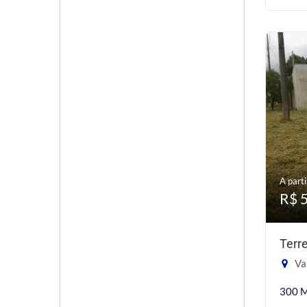
A parti
R$ 
Terr
Val
300 