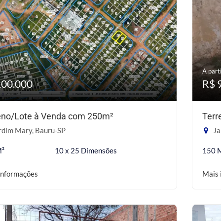
A parti
100.000
R$ 
eno/Lote à Venda com 250m²
Terr
rdim Mary, Bauru-SP
Ja
M²
10 x 25 Dimensões
150 
informações
Mais 