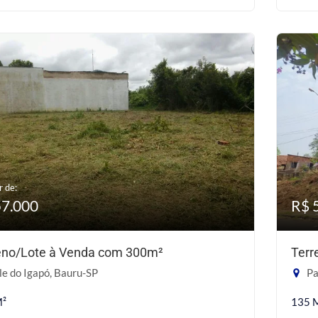
r de:
57.000
R$ 
eno/Lote à Venda com 300m²
Terr
e do Igapó, Bauru-SP
Pa
M²
135 