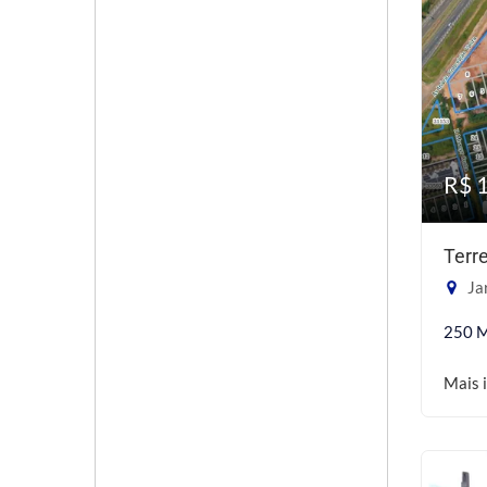
R$ 
Terr
Ja
250 
Mais 