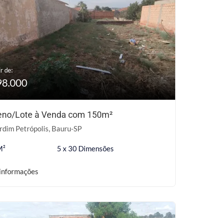
r de:
98.000
eno/Lote à Venda com 150m²
rdim Petrópolis, Bauru-SP
M²
5 x 30 Dimensões
informações