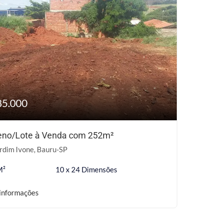
85.000
eno/Lote à Venda com 252m²
rdim Ivone, Bauru-SP
M²
10 x 24 Dimensões
informações