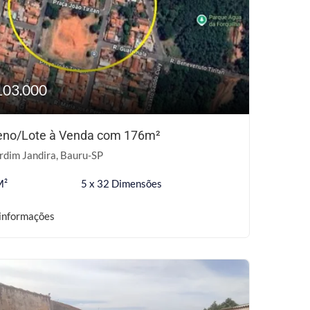
103.000
eno/Lote à Venda com 176m²
rdim Jandira, Bauru-SP
M²
5 x 32 Dimensões
informações