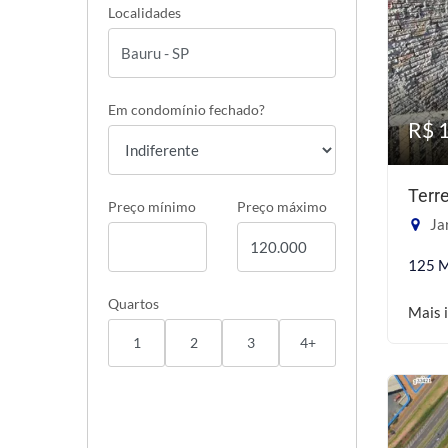
Localidades
Em condomínio fechado?
R$ 
Terr
Preço mínimo
Preço máximo
Jar
125 
Quartos
Mais 
1
2
3
4+