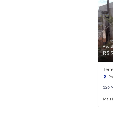
A parti
R$ 
Terr
Po
126 
Mais 