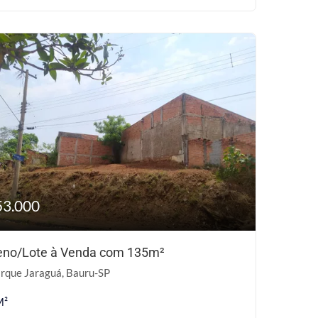
53.000
eno/Lote à Venda com 135m²
rque Jaraguá, Bauru-SP
M²