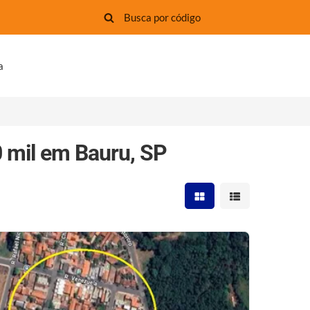
a
0 mil em Bauru, SP
Mostrar resultados em 
Mostrar resultad