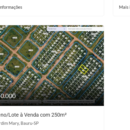
informações
Mais 
50.000
eno/Lote à Venda com 250m²
rdim Mary, Bauru-SP