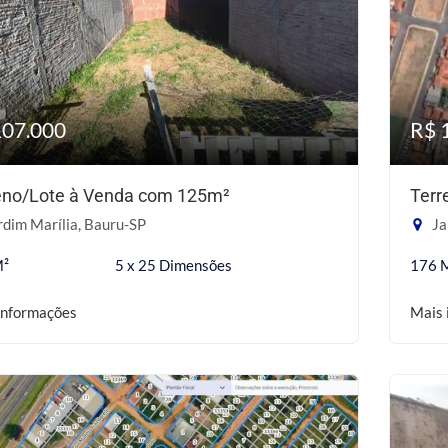
107.000
R$ 
eno/Lote à Venda com 125m²
Terr
dim Marília, Bauru-SP
Ja
M²
5 x 25 Dimensões
176 
informações
Mais 