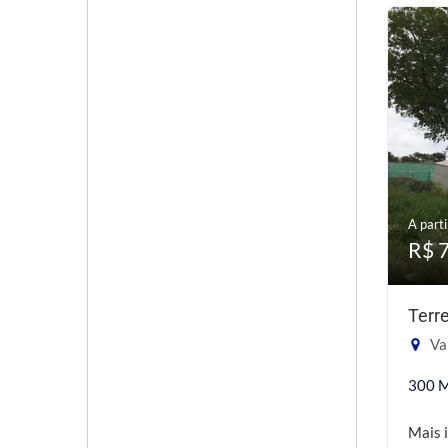
A parti
R$ 
Terr
Val
300 
Mais 