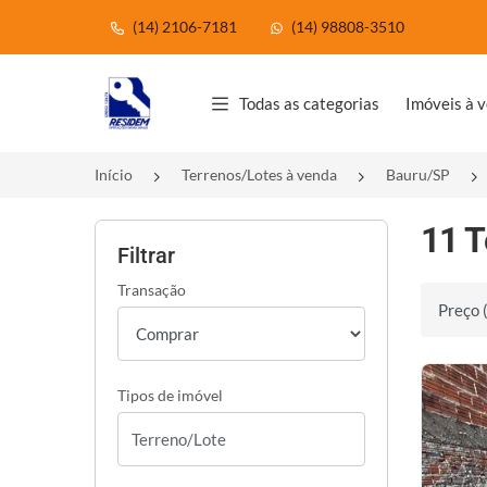
(14) 2106-7181
(14) 98808-3510
Página inicial
Todas as categorias
Imóveis à 
Início
Terrenos/Lotes à venda
Bauru/SP
11 T
Filtrar
Transação
Ordenar 
Tipos de imóvel