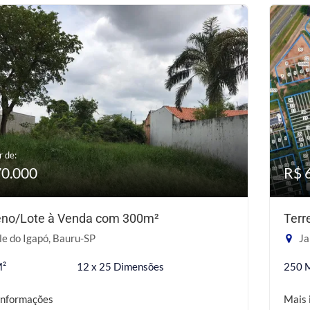
r de:
70.000
R$ 
eno/Lote à Venda com 300m²
Terr
e do Igapó, Bauru-SP
Ja
M²
12 x 25 Dimensões
250 
informações
Mais 