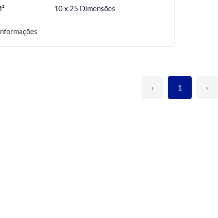
M²
10 x 25 Dimensões
informações
‹
1
›