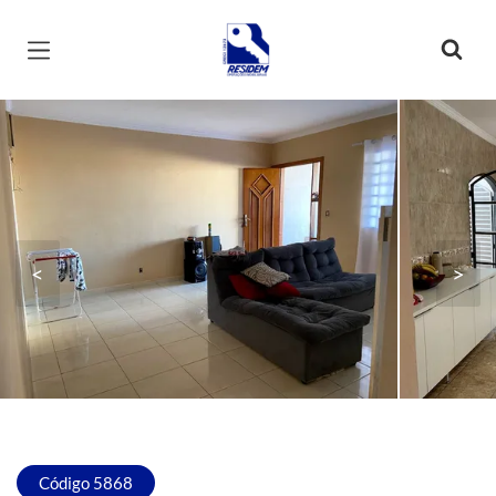
Página inicial
<
>
Código 5868