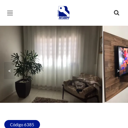
Página inicial
<
>
Código 6385