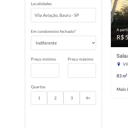
Localidades
A parti
Em condomínio fechado?
R$ 
Sala
Preço mínimo
Preço máximo
Vil
83 m²
Quartos
Mais 
1
2
3
4+