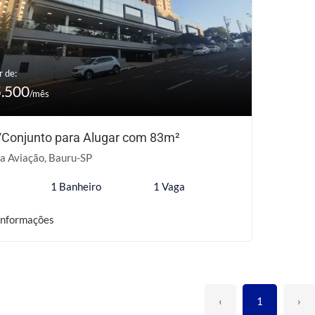
r de:
5.500
/mês
/Conjunto para Alugar com 83m²
a Aviação, Bauru-SP
1 Banheiro
1 Vaga
informações
‹
1
›