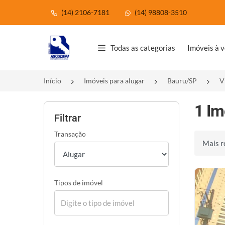
(14) 2106-7181
(14) 98808-3510
Página inicial
Todas as categorias
Imóveis à 
Início
Imóveis para alugar
Bauru/SP
V
1 Im
Filtrar
Transação
Ordenar 
Tipos de imóvel