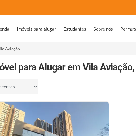
venda
Imóveis para alugar
Estudantes
Sobre nós
Permut
ila Aviação
óvel para Alugar em Vila Aviação,
por