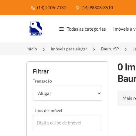
(14) 2106-7181
(14) 98808-3510
Página inicial
Todas as categorias
Imóveis à 
Início
Imóveis para alugar
Bauru/SP
J
0 Im
Filtrar
Baur
Transação
Ordenar 
Tipos de imóvel