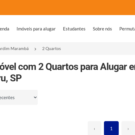
venda
Imóveis para alugar
Estudantes
Sobre nós
Permut
ardim Marambá
2 Quartos
óvel com 2 Quartos para Alugar
u, SP
por
‹
1
›