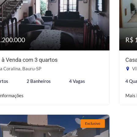
1.200.000
R$ 
 à Venda com 3 quartos
Casa
a Coralina, Bauru-SP
Vi
rtos
2 Banheiros
4 Vagas
4 Qua
informações
Mais 
Exclusivo