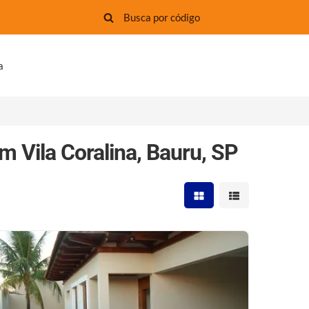
a
m Vila Coralina, Bauru, SP
Mostrar resultados em 
Mostrar resultad