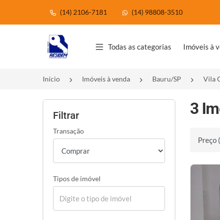
(14) 2106-7181
(14) 98808-3510
Página inicial
Todas as categorias
Imóveis à 
Início
Imóveis à venda
Bauru/SP
Vila 
3 Im
Filtrar
Transação
Ordenar 
Tipos de imóvel