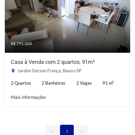
R$ 295.000
Casa à Venda com 2 quartos, 91m²
Jardim Gerson França, Bauru-SP
2 Quartos
2 Banheiros
2 Vagas
91 m²
Mais informações
‹
1
›