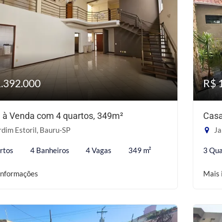
1.392.000
R$ 
 à Venda com 4 quartos, 349m²
Casa
dim Estoril, Bauru-SP
Ja
rtos
4 Banheiros
4 Vagas
349 m²
3 Qua
informações
Mais 