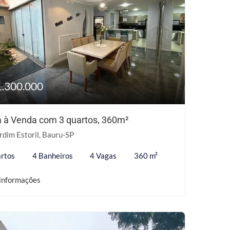
1.300.000
 à Venda com 3 quartos, 360m²
rdim Estoril, Bauru-SP
rtos
4 Banheiros
4 Vagas
360 m²
informações