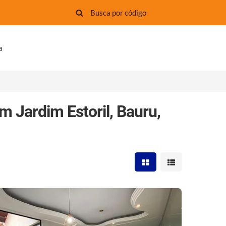
a
m Jardim Estoril, Bauru,
Mostrar resultados em 
Mostrar resultad