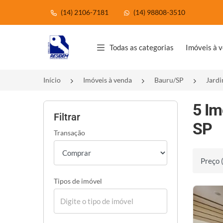
(14) 2106-7181
(14) 98808-3510
Página inicial
Todas as categorias
Imóveis à 
Início
Imóveis à venda
Bauru/SP
Jardi
5 Im
Filtrar
SP
Transação
Ordenar 
Tipos de imóvel