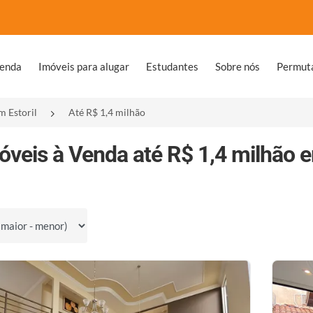
venda
Imóveis para alugar
Estudantes
Sobre nós
Permut
m Estoril
Até R$ 1,4 milhão
óveis à Venda até R$ 1,4 milhão e
por