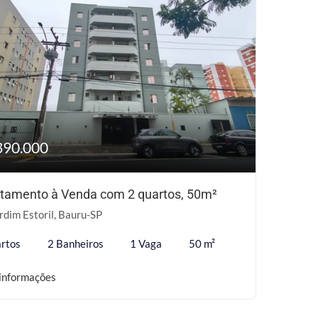
390.000
tamento à Venda com 2 quartos, 50m²
rdim Estoril, Bauru-SP
rtos
2 Banheiros
1 Vaga
50 m²
informações