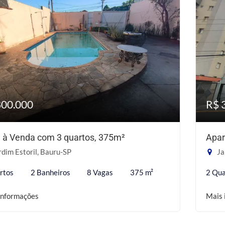
800.000
R$ 
 à Venda com 3 quartos, 375m²
Apar
dim Estoril, Bauru-SP
Ja
rtos
2 Banheiros
8 Vagas
375 m²
2 Qua
informações
Mais 