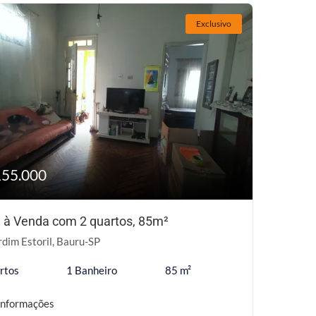
Exclusivo
155.000
 à Venda com 2 quartos, 85m²
dim Estoril, Bauru-SP
rtos
1 Banheiro
85 m²
informações