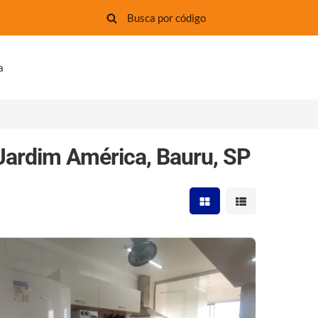
a
Jardim América, Bauru, SP
Mostrar resultados em 
Mostrar resultad