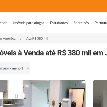
venda
Imóveis para alugar
Estudantes
Sobre nós
Permut
im América
Até R$ 380 mil
óveis à Venda até R$ 380 mil em 
por