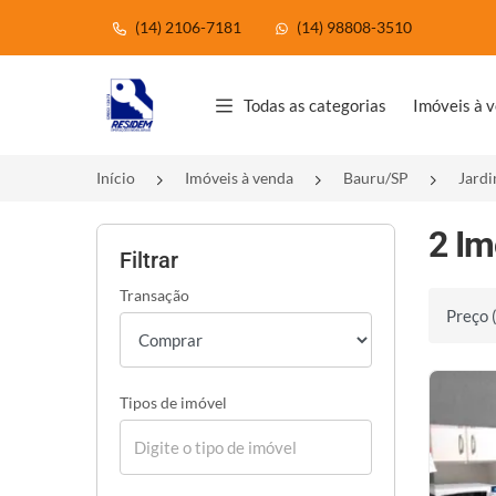
(14) 2106-7181
(14) 98808-3510
Página inicial
Todas as categorias
Imóveis à 
Início
Imóveis à venda
Bauru/SP
Jard
2 Im
Filtrar
Transação
Ordenar 
Tipos de imóvel