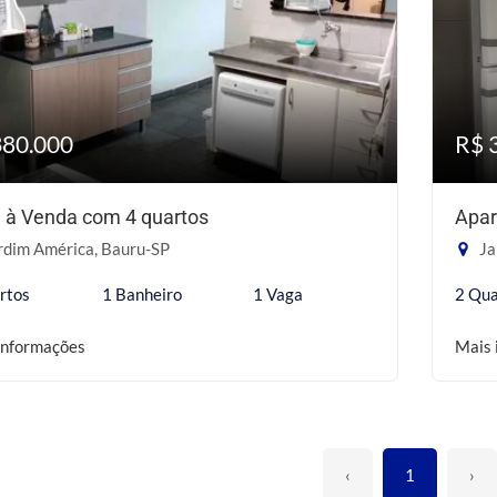
380.000
R$ 
 à Venda com 4 quartos
Apar
rdim América, Bauru-SP
Ja
rtos
1 Banheiro
1 Vaga
2 Qua
informações
Mais 
‹
1
›