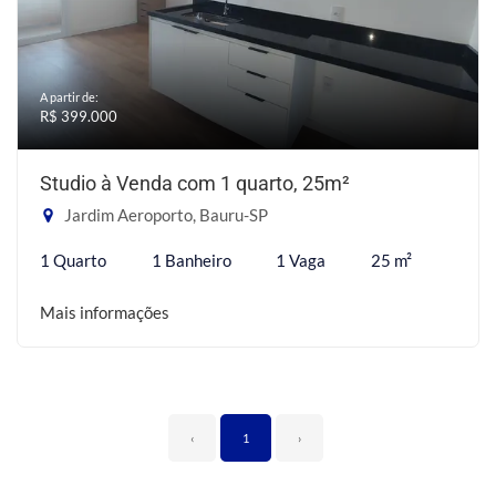
A partir de:
R$ 399.000
Studio à Venda com 1 quarto, 25m²
Jardim Aeroporto, Bauru-SP
1 Quarto
1 Banheiro
1 Vaga
25 m²
Mais informações
‹
1
›