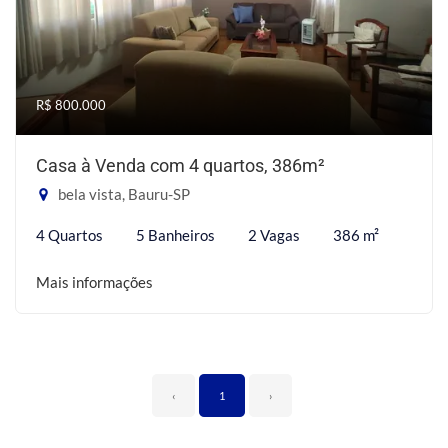
R$ 800.000
Casa à Venda com 4 quartos, 386m²
bela vista, Bauru-SP
4 Quartos
5 Banheiros
2 Vagas
386 m²
Mais informações
‹
1
›