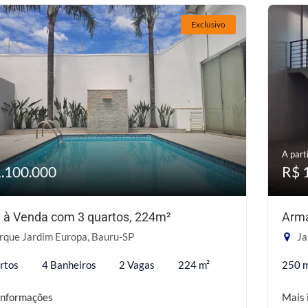
Exclusivo
A parti
1.100.000
R$ 
 à Venda com 3 quartos, 224m²
Arma
rque Jardim Europa, Bauru-SP
Ja
rtos
4 Banheiros
2 Vagas
224 m²
250 
informações
Mais 