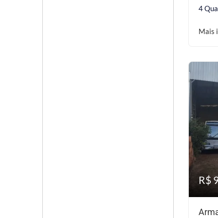
4 Qua
Mais 
R$ 
Arma