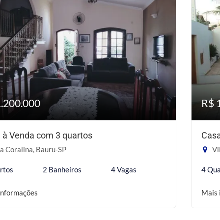
1.200.000
R$ 
 à Venda com 3 quartos
Casa
a Coralina, Bauru-SP
Vi
rtos
2 Banheiros
4 Vagas
4 Qua
informações
Mais 