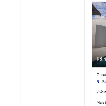
R$ 
Casa
Pa
3 Qua
Mais 