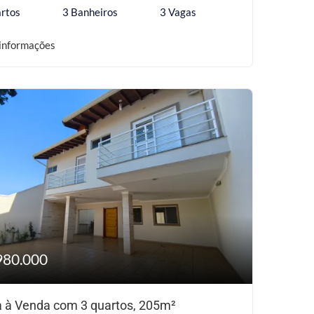
rtos
3 Banheiros
3 Vagas
informações
980.000
 à Venda com 3 quartos, 205m²