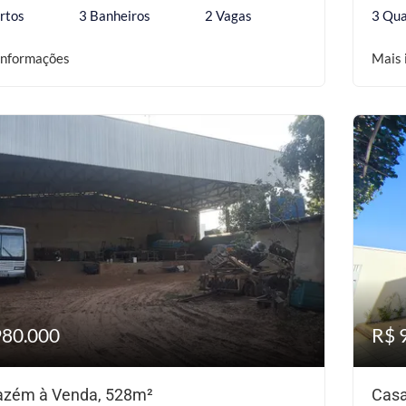
rtos
3 Banheiros
2 Vagas
3 Qua
informações
Mais 
980.000
R$ 
zém à Venda, 528m²
Casa