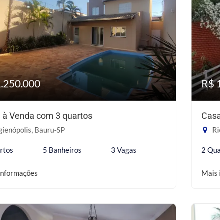
1.250.000
R$ 
 à Venda com 3 quartos
Casa
ienópolis, Bauru-SP
Ri
rtos
5 Banheiros
3 Vagas
2 Qua
informações
Mais 