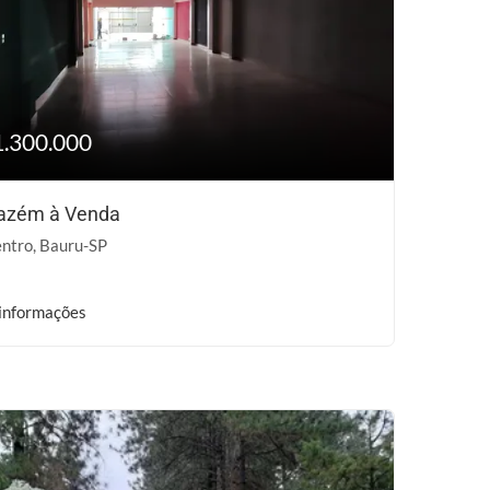
1.300.000
azém à Venda
ntro, Bauru-SP
informações