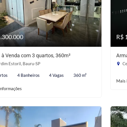
1.300.000
R$ 
 à Venda com 3 quartos, 360m²
Arm
dim Estoril, Bauru-SP
Ce
rtos
4 Banheiros
4 Vagas
360 m²
Mais 
informações