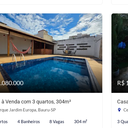
1.080.000
R$ 
 à Venda com 3 quartos, 304m²
Casa
rque Jardim Europa, Bauru-SP
Ce
rtos
4 Banheiros
8 Vagas
304 m²
3 Qua