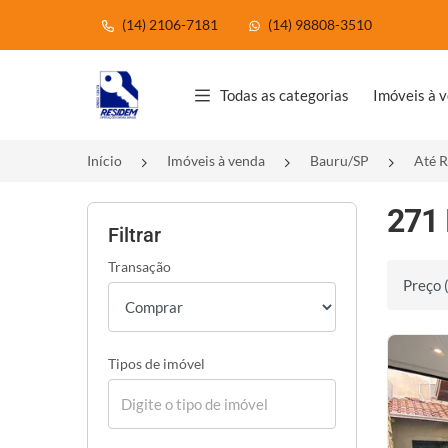
(14) 2106-7181
(14) 98808-3510
Página inicial
Todas as categorias
Imóveis à 
Início
Imóveis à venda
Bauru/SP
Até R
271 
Filtrar
Transação
Ordenar 
Tipos de imóvel