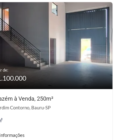
r de:
1.100.000
zém à Venda, 250m²
rdim Contorno, Bauru-SP
m²
informações