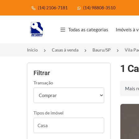
(14) 2106-7181
(14) 98808-3510
Página inicial
Todas as categorias
Imóveis à 
Início
Casas à venda
Bauru/SP
Vila Pa
1 Ca
Filtrar
Transação
Ordenar 
Tipos de imóvel