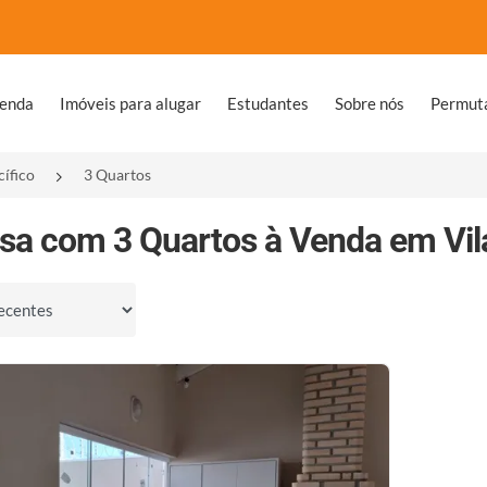
venda
Imóveis para alugar
Estudantes
Sobre nós
Permut
cífico
3 Quartos
sa com 3 Quartos à Venda em Vila
por