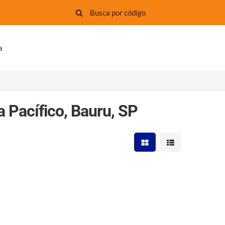
a
 Pacífico, Bauru, SP
Mostrar resultados em 
Mostrar resultad