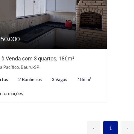
650.000
 à Venda com 3 quartos, 186m²
a Pacífico, Bauru-SP
rtos
2 Banheiros
3 Vagas
186 m²
informações
‹
1
›