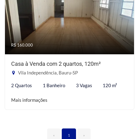
R$ 160.000
Casa à Venda com 2 quartos, 120m²
Vila Independência, Bauru-SP
2 Quartos
1 Banheiro
3 Vagas
120 m²
Mais informações
‹
1
›