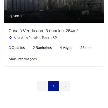
R$ 580.000
Casa à Venda com 3 quartos, 254m²
Vila Alto Paraíso, Bauru-SP
3 Quartos
2 Banheiros
4 Vagas
254 m²
Mais informações
‹
1
›