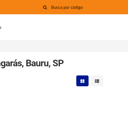
a
garás, Bauru, SP
Mostrar resultados em 
Mostrar resultad