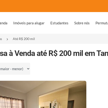
venda
Imóveis para alugar
Estudantes
Sobre nós
Permut
ás
Até R$ 200 mil
sa à Venda até R$ 200 mil em Tan
por