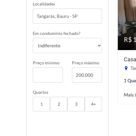
Localidades
Em condomínio fechado?
R$ 
Casa
Preço mínimo
Preço máximo
Ta
1 Qua
Quartos
Mais 
1
2
3
4+