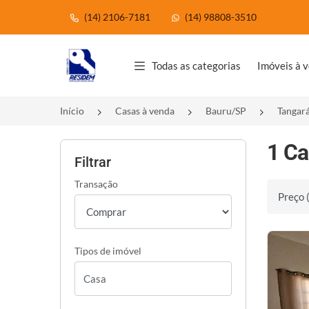
(14) 2106-7181
(14) 98808-3510
Página inicial
Todas as categorias
Imóveis à 
Início
Casas à venda
Bauru/SP
Tangar
1 Ca
Filtrar
Transação
Ordenar 
Tipos de imóvel