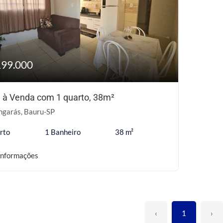
199.000
 à Venda com 1 quarto, 38m²
ngarás, Bauru-SP
rto
1 Banheiro
38 m²
informações
‹
1
›