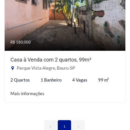
R$ 180.000
Casa à Venda com 2 quartos, 99m²
Parque Vista Alegre, Bauru-SP
2 Quartos
1 Banheiro
4 Vagas
99 m²
Mais informações
‹
1
›