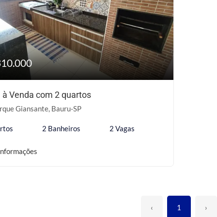
310.000
 à Venda com 2 quartos
rque Giansante, Bauru-SP
rtos
2 Banheiros
2 Vagas
informações
‹
1
›