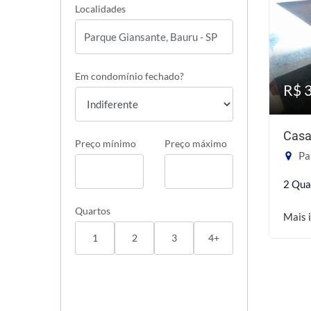
Localidades
Em condomínio fechado?
R$ 
Casa
Preço mínimo
Preço máximo
Pa
2 Qua
Quartos
Mais 
1
2
3
4+