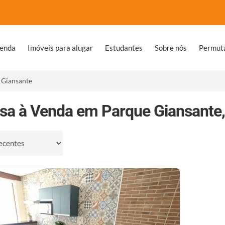
venda
Imóveis para alugar
Estudantes
Sobre nós
Permut
 Giansante
sa à Venda em Parque Giansante,
por