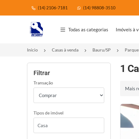
(14) 2106-7181
(14) 98808-3510
Página inicial
Todas as categorias
Imóveis à 
Início
Casas à venda
Bauru/SP
Parque
1 Ca
Filtrar
Transação
Ordenar 
Tipos de imóvel