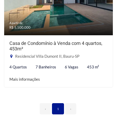
A partir de:
R$ 5.500.000
Casa de Condomínio à Venda com 4 quartos,
453m²
Residencial Villa Dumont II, Bauru-SP
4 Quartos
7 Banheiros
6 Vagas
453 m²
Mais informações
‹
1
›