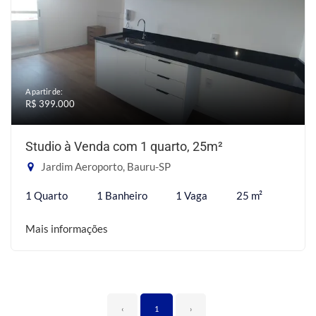
A partir de:
R$ 399.000
Studio à Venda com 1 quarto, 25m²
Jardim Aeroporto, Bauru-SP
1 Quarto
1 Banheiro
1 Vaga
25 m²
Mais informações
‹
1
›